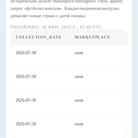
Исторический датасет Marketplace Intelligence: Ozon, apparel,
запрос «футболка женская». Каждая ежедневная выгрузка
добавляет новые строки с датой снимка.
ОБНОВЛЕНО
:
30 ИЮЛ. 2026 Г., 05:40 UTC
COLLECTION_DATE
MARKETPLACE
C
2026-07-30
ozon
ap
2026-07-30
ozon
ap
2026-07-30
ozon
ap
2026-07-30
ozon
ap