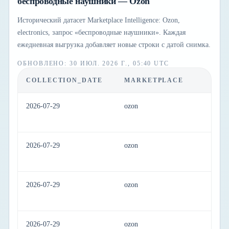
беспроводные наушники — Ozon
Исторический датасет Marketplace Intelligence: Ozon,
electronics, запрос «беспроводные наушники». Каждая
ежедневная выгрузка добавляет новые строки с датой снимка.
ОБНОВЛЕНО
:
30 ИЮЛ. 2026 Г., 05:40 UTC
COLLECTION_DATE
MARKETPLACE
C
2026-07-29
ozon
el
2026-07-29
ozon
el
2026-07-29
ozon
el
2026-07-29
ozon
el