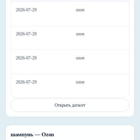
2026-07-29
ozon
be
2026-07-29
ozon
be
2026-07-29
ozon
be
2026-07-29
ozon
be
Открыть датасет
шампунь — Ozon