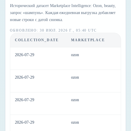
Исторический датасет Marketplace Intelligence: Ozon, beauty,
запрос «шампунь». Каждая ежедневная выгрузка добавляет
новые строки с датой снимка.
ОБНОВЛЕНО
:
30 ИЮЛ. 2026 Г., 05:40 UTC
COLLECTION_DATE
MARKETPLACE
C
2026-07-29
ozon
be
2026-07-29
ozon
be
2026-07-29
ozon
be
2026-07-29
ozon
be