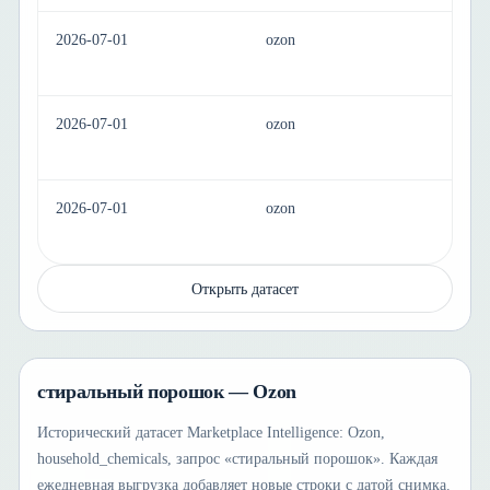
2026-07-01
ozon
ho
2026-07-01
ozon
ho
2026-07-01
ozon
ho
Открыть датасет
стиральный порошок — Ozon
Исторический датасет Marketplace Intelligence: Ozon,
household_chemicals, запрос «стиральный порошок». Каждая
ежедневная выгрузка добавляет новые строки с датой снимка.