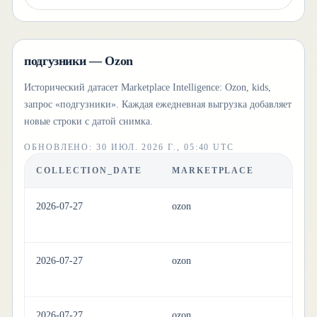
подгузники — Ozon
Исторический датасет Marketplace Intelligence: Ozon, kids,
запрос «подгузники». Каждая ежедневная выгрузка добавляет
новые строки с датой снимка.
ОБНОВЛЕНО
:
30 ИЮЛ. 2026 Г., 05:40 UTC
COLLECTION_DATE
MARKETPLACE
C
2026-07-27
ozon
ki
2026-07-27
ozon
ki
2026-07-27
ozon
ki