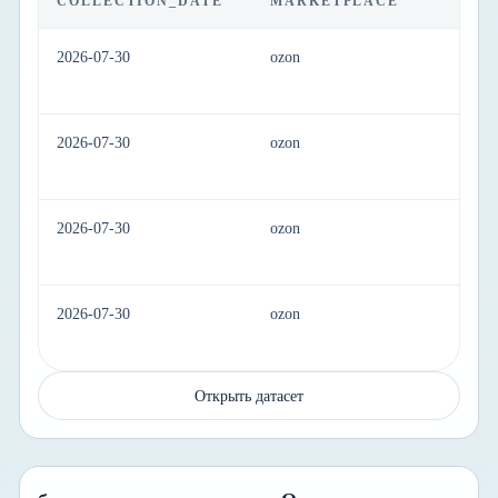
COLLECTION_DATE
MARKETPLACE
C
2026-07-30
ozon
el
2026-07-30
ozon
el
2026-07-30
ozon
el
2026-07-30
ozon
el
Открыть датасет