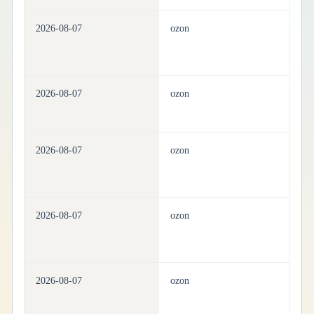
2026-08-07
ozon
be
2026-08-07
ozon
be
2026-08-07
ozon
be
2026-08-07
ozon
be
2026-08-07
ozon
be