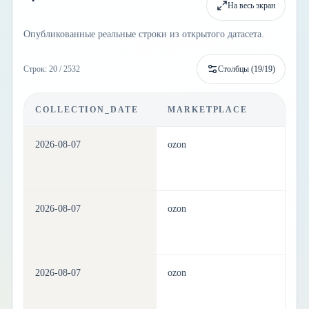
На весь экран
Опубликованные реальные строки из открытого датасета.
Строк: 20 / 2532
Столбцы (
19
/
19
)
COLLECTION_DATE
MARKETPLACE
C
2026-08-07
ozon
be
2026-08-07
ozon
be
2026-08-07
ozon
be