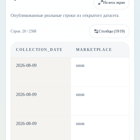
На весь экран
Опубликованные реальные строки из открытого датасета.
Строк: 20 / 2588
Столбцы (
19
/
19
)
COLLECTION_DATE
MARKETPLACE
C
2026-08-09
ozon
h
2026-08-09
ozon
h
2026-08-09
ozon
h