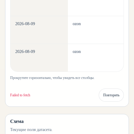
2026-08-09
ozon
h
2026-08-09
ozon
h
Прокрутите горизонтально, чтобы увидеть все столбцы.
Failed to fetch
Повторить
Схема
Текущие поля датасета.