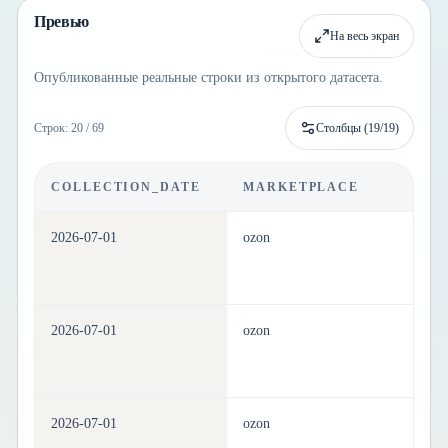
Превью
На весь экран
Опубликованные реальные строки из открытого датасета.
Строк: 20 / 69
Столбцы (
19
/
19
)
COLLECTION_DATE
MARKETPLACE
C
2026-07-01
ozon
ho
2026-07-01
ozon
ho
2026-07-01
ozon
ho