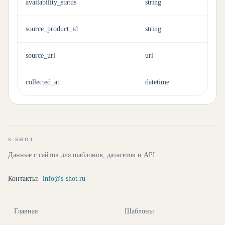
availability_status
string
source_product_id
string
source_url
url
collected_at
datetime
S-SHOT
Данные с сайтов для шаблонов, датасетов и API.
Контакты:
info@s-shot.ru
Главная
Шаблоны