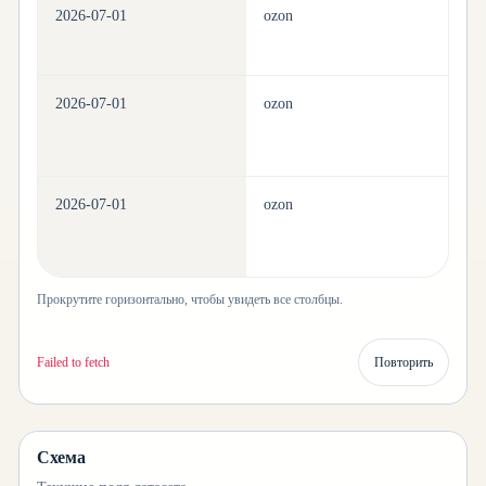
2026-07-01
ozon
ho
2026-07-01
ozon
ho
2026-07-01
ozon
ho
Прокрутите горизонтально, чтобы увидеть все столбцы.
Failed to fetch
Повторить
Схема