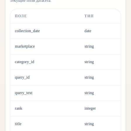
Текущие поля датасета.
ПОЛЕ
ТИП
collection_date
date
marketplace
string
category_id
string
query_id
string
query_text
string
rank
integer
title
string