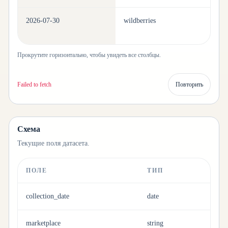
2026-07-30
wildberries
pe
Прокрутите горизонтально, чтобы увидеть все столбцы.
Доступны дополнительные строки.
Загрузка…
Схема
Текущие поля датасета.
ПОЛЕ
ТИП
collection_date
date
marketplace
string