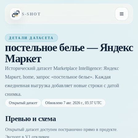
Перейти к содержимому
S-SHOT
Открыть
ДЕТАЛИ ДАТАСЕТА
постельное белье — Яндекс
Маркет
Исторический датасет Marketplace Intelligence: Яндекс
Маркет, home, запрос «постельное белье». Каждая
ежедневная выгрузка добавляет новые строки с датой
снимка.
Открытый датасет
Обновлено
7 авг. 2026 г., 05:37 UTC
Превью и схема
Открытый датасет доступен постранично прямо в продукте.
Экспорт в V1 отключен.